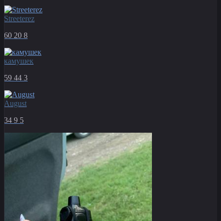
Streeterez
60
20
8
камушек
59
44
3
August
34
9
5