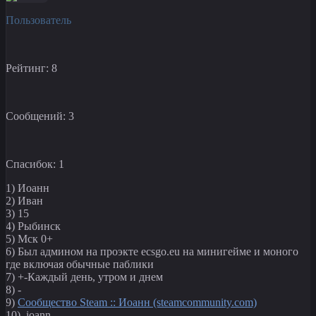
Пользователь
Рейтинг: 8
Сообщений: 3
Спасибок: 1
1) Иоанн
2) Иван
3) 15
4) Рыбинск
5) Мск 0+
6) Был админом на проэкте ecsgo.eu на минигейме и моного
где включая обычные паблики
7) +-Каждый день, утром и днем
8) -
9)
Сообщество Steam :: Иоанн (steamcommunity.com)
10) .ioann.