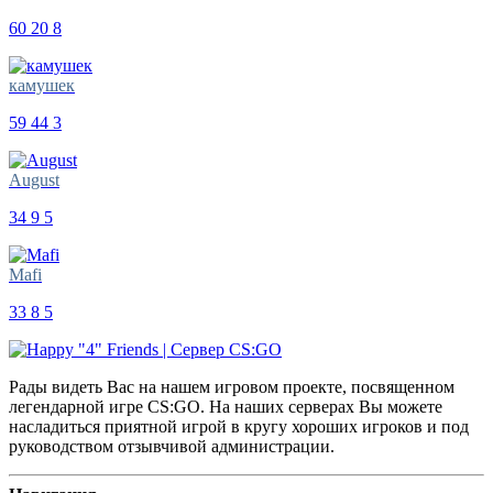
60
20
8
камушек
59
44
3
August
34
9
5
Mafi
33
8
5
Рады видеть Вас на нашем игровом проекте, посвященном
легендарной игре CS:GO. На наших серверах Вы можете
насладиться приятной игрой в кругу хороших игроков и под
руководством отзывчивой администрации.