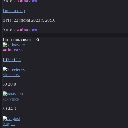
Автор:
sadnavaro
Time to map
Дата: 22 июня 2023 г, 20:16
Автор:
sadnavaro
Топ пользователей
sadnavaro
165
90
15
Streeterez
60
20
8
камушек
59
44
3
August