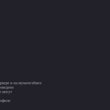
ервере и на мультигеймсе
проведено
е могут
профиле